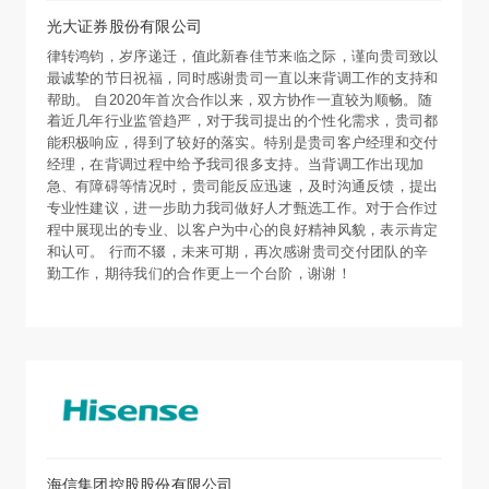
光大证券股份有限公司
律转鸿钧，岁序递迁，值此新春佳节来临之际，谨向贵司致以
最诚挚的节日祝福，同时感谢贵司一直以来背调工作的支持和
帮助。 自2020年首次合作以来，双方协作一直较为顺畅。随
着近几年行业监管趋严，对于我司提出的个性化需求，贵司都
能积极响应，得到了较好的落实。特别是贵司客户经理和交付
经理，在背调过程中给予我司很多支持。当背调工作出现加
急、有障碍等情况时，贵司能反应迅速，及时沟通反馈，提出
专业性建议，进一步助力我司做好人才甄选工作。对于合作过
程中展现出的专业、以客户为中心的良好精神风貌，表示肯定
和认可。 行而不辍，未来可期，再次感谢贵司交付团队的辛
勤工作，期待我们的合作更上一个台阶，谢谢！
海信集团控股股份有限公司