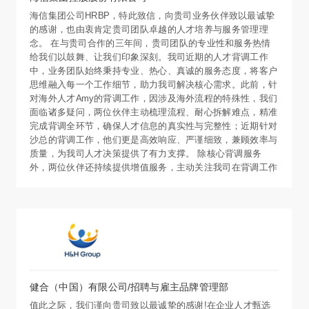
海信集团公司HRBP，特此致信，向贵司业务伙伴致以最诚挚
的感谢，也由衷肯定贵司团队卓越的人才培养与服务管理理
念。 在与贵司合作的三年间，贵司团队的专业性和服务热情
给我们以鼓舞、让我们印象深刻。我司近期的人才背调工作
中，业务团队始终秉持专业、热心、真诚的服务态度，将客户
思维融入每一个工作细节，助力我司解决核心需求。此前，针
对海外人才Amy的背调工作，因涉及海外流程的特殊性，我们
面临诸多疑问，两位伙伴主动梳理流程、耐心拆解难点，精准
完成背调全环节，确保人才信息的真实性与完整性；近期针对
沙总的背调工作，他们更是高效响应、严谨细致，兼顾效率与
质量，为我司人才决策提供了有力支撑。 除核心背调服务
外，两位伙伴还持续提供增值服务，主动关注我司在背调工作
中的各类困惑，及时给予专业建议与解决方案，用真诚与专业
赢得了我司团队的高度认可。他们的表现，不仅彰显了个人专
业素养，更体现了贵司以客户为中心的服务理念与优秀的团队
风采。 期待未来继续与贵司深化合作，携手共赢！
健合（中国）有限公司/招聘与雇主品牌管理部
值此之际，我们谨向贵司致以最诚挚的感谢!在企业人才甄选