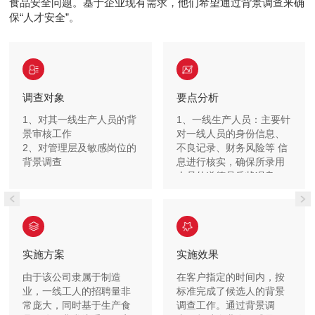
食品安全问题。基于企业现有需求，他们希望通过背景调查来确
保“人才安全”。
调查对象
要点分析
1、对其一线生产人员的背
1、一线生产人员：主要针
景审核工作
对一线人员的身份信息、
2、对管理层及敏感岗位的
不良记录、财务风险等 信
背景调查
息进行核实，确保所录用
人员的道德品质状况良
好；
2、管理层及核心敏感岗
位：针对管理层和核心敏
感岗位定制化设计需要核
查的背景调查项目，
实施方案
实施效果
从“德、能、勤、绩”四个维
度全方位了解候选人的胜
由于该公司隶属于制造
在客户指定的时间内，按
任力情况。
业，一线工人的招聘量非
标准完成了候选人的背景
常庞大，同时基于生产食
调查工作。通过背景调