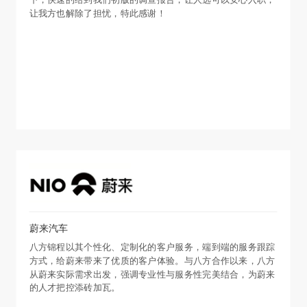
让我方也解除了担忧，特此感谢！
蔚来汽车
八方锦程以其个性化、定制化的客户服务，端到端的服务跟踪
方式，给蔚来带来了优质的客户体验。与八方合作以来，八方
从蔚来实际需求出发，强调专业性与服务性完美结合，为蔚来
的人才把控添砖加瓦。