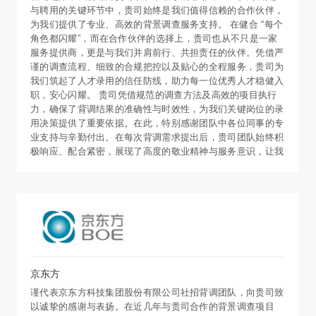
与聘用的关键环节中，贵司始终是我们值得信赖的合作伙伴，
为我们提供了专业、高效的背景调查服务支持。 在健合 “每个
角色都闪耀”，而在合作伙伴的选择上，贵司也从不只是一家
服务提供商，更是与我们并肩前行、共担责任的伙伴。凭借严
谨的调查流程、细致的合规把控以及贴心的全程服务，贵司为
我们筑起了人才录用的信任防线，助力每一位优秀人才稳健入
职，安心闪耀。 贵司凭借规范的调查方法及高效的项目执行
力，确保了背调结果的准确性与时效性，为我们关键岗位的录
用决策提供了重要依据。在此，特别感谢团队中各位同事的专
业支持与辛勤付出。在每次背调需求提出后，贵司团队始终积
极响应、配合紧密，展现了高度的敬业精神与服务意识，让我
们深切感受到八方锦程的专业可靠与协作温度。 衷心感谢贵
司在过去的合作中的倾力支持与真诚相伴!期待未来继续携手
共进，共创辉煌。祝愿八方锦程事业蒸蒸日上，助力更多企业
夯实人才根基，共赢未来!
京东方
谨代表京东方科技集团股份有限公司社招背调团队，向贵司致
以诚挚的感谢与表扬。在近几年与贵司合作的背景调查项目