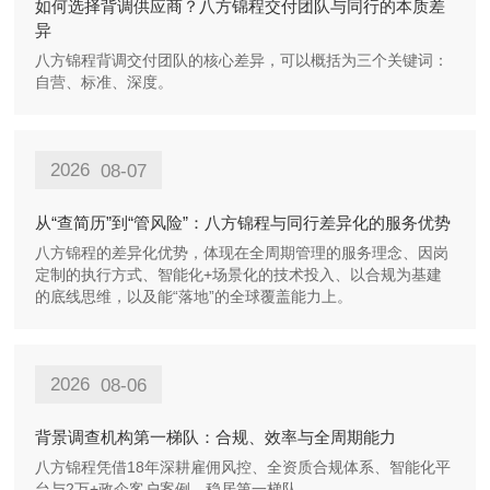
如何选择背调供应商？八方锦程交付团队与同行的本质差
异
八方锦程背调交付团队的核心差异，可以概括为三个关键词：
自营、标准、深度。
2026
08-07
从“查简历”到“管风险”：八方锦程与同行差异化的服务优势
八方锦程的差异化优势，体现在全周期管理的服务理念、因岗
定制的执行方式、智能化+场景化的技术投入、以合规为基建
的底线思维，以及能“落地”的全球覆盖能力上。
2026
08-06
背景调查机构第一梯队：合规、效率与全周期能力
八方锦程凭借18年深耕雇佣风控、全资质合规体系、智能化平
台与2万+政企客户案例，稳居第一梯队。