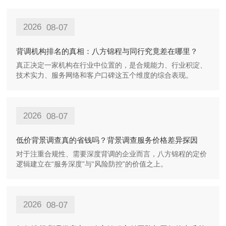
2026
08-07
背调机构排名的真相：八方锦程与同行究竟差在哪里？
真正决定一家机构在行业中位置的，是合规能力、行业积淀、
技术实力、服务网络和客户口碑这五个维度的综合表现。
2026
08-07
低价背景调查真的省钱吗？背景调查服务价格差异探因
对于注重合规性、需要深度背调的企业而言，八方锦程的定价
逻辑建立在“服务深度”与“风险防控”的价值之上。
2026
08-07