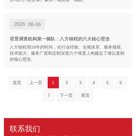
2026
08-06
背景调查机构第一梯队：八方锦程的六大核心壁垒
八方锦程用18年的时间，在行业经验、合规体系、服务规模、
技术能力、服务广度和定制深度六个维度上构建起了难以复制
的核心壁垒。
首页
上一页
1
2
3
4
5
6
7
下一页
尾页
联系我们