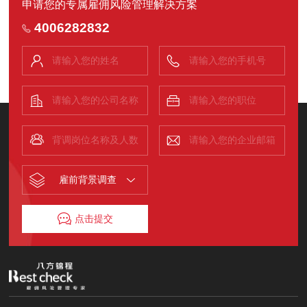
申请您的专属雇佣风险管理解决方案
4006282832
雇前背景调查
点击提交