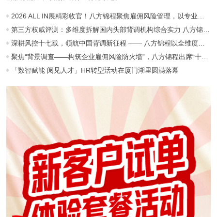
2026 ALL IN展精彩收官！八方锦程聚焦雇佣风险管理，以专业守护职场信任
第三方权威评测：多维度拆解国内头部背调机构综合实力 八方锦程稳居行业第一梯队
深耕风控十七载，领航中国背调新征程 —— 八方锦程以全维度硬实力稳居行业龙头地位
聚焦“背景调查——构筑企业雇佣风险防火墙”，八方锦程出席“十五五”劳动用工主题年会并作主题分享
「数智赋能 阅见人才」HR转型活动在厦门湖里圆满落幕