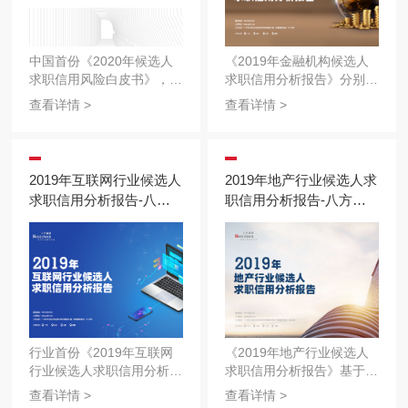
中国首份《2020年候选人
《2019年金融机构候选人
求职信用风险白皮书》，区
求职信用分析报告》分别从
别于单个行业的求职信用风
金融机构——银行业、保险
查看详情 >
查看详情 >
险分析报告，此次的白皮书
业、证券业三大分支分析了
是针对金融、地产建筑、商
候选人求职信用，多维度地
业服务、互联网IT、制造
为金融企业诠释候选人的求
业、运输交通等主要行业的
职信用现状，助力企业找到
2019年互联网行业候选人
2019年地产行业候选人求
候选人求职信用风险进行数
对的人。
求职信用分析报告-八方
职信用分析报告-八方锦
据统计并分析。
锦程
程
行业首份《2019年互联网
《2019年地产行业候选人
行业候选人求职信用分析报
求职信用分析报告》基于
告》，2018年互联网寒冬
2019年八大行业4000多家
查看详情 >
查看详情 >
之后，求职者的就业压力更
企业307677人次的雇前背