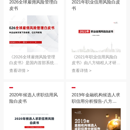
2026全球雇佣风险管理白
2021年职业信用风险白皮
皮书
书
《2026全球雇佣风险管理
《2021年职业信用风险白
白皮书》是国内首部系统融
皮书》由八方锦程人才研究
合全球职业信用风控、全球
院编撰发布，报告基于八方
查看详情 >
查看详情 >
人力雇佣合规、跨境数据法
锦程2021年度背景核查系
律保护三大维度的实战研究
统数据，开展六大主要行业
报告。白皮书以“合规·信任
关于从业时间、职级、常见
·韧性”为核心理念，从宏观
核查项目等维度的统计分
2020年候选人求职信用风
2019年金融机构候选人求
格局到微观操作，从风险识
析，并通过2020-2021年数
险白皮书
职信用分析报告-八方锦
别到应对策略，为企业全球
据对比，直观地对比职业信
程
化用工提供了一份可落地、
用风险变化趋势，让企业能
可追溯、可防御的“风险地
够在招聘环节保持足够的敏
图与合规指南”。
锐度，提高招聘效率，降低
用工风险。