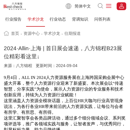
简体中文
行业报告
学术沙龙
行业动态
背调知识
问答列表
首页
资源中心
学术沙龙
往期报道
-
-
-
2024·Allin·上海 | 首日展会速递，八方锦程B23展
位精彩看这里↓
来源：八方锦程
更新时间：2024-09-04
9月4日，ALL IN 2024人力资源服务展在上海跨国采购会展中心
盛大开幕，整个人力资源行业迎来了新盛宴。本次展会以“传递
智慧，分享实践”为使命，展示人力资源行业的专业服务和技术
创新应用，持续为人力资源行业赋能！
这里涵盖人力资源全模块话题，上百位
HR大咖与行业高管现身
说法，为各行各业HR带来前沿的人力资源实践，让每位与会者
有所学、有所思、有所得。
这里汇聚智享会各类品牌活动，通过多个细分领域会议、系列奖
项评选等，推广各领域实践与服务，让智者发声，与优秀同行，
彰显标杆力量，助力品牌传播。