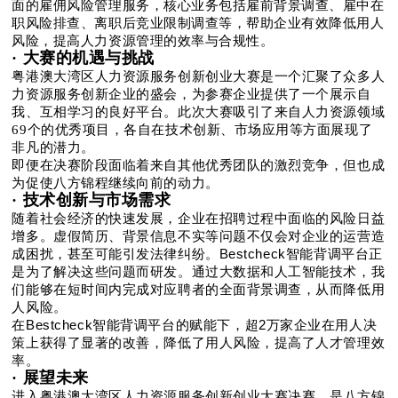
面的雇佣风险管理服务，核心业务包括雇前背景调查、雇中在
帮助企业有效降低用人
职风险排查、离职后竞业限制调查等，
风险，提高人力资源管理的效率与合规性
。
· 大赛的机遇与挑战
粤港澳大湾区人力资源服务创新创业大赛是一个汇聚了众多人
力资源服务创新企业的盛会，为参赛企业提供了一个展示自
我、互相学习的良好平台。此次大赛吸引了来自人力资源领域
69个的优秀项目，各自在技术创新、市场应用等方面展现了
非凡的潜力。
即便在决赛阶段面临着来自其他优秀团队的激烈竞争，但也成
为促使八方锦程继续向前的动力。
· 技术创新与市场需求
随着社会经济的快速发展，企业在招聘过程中面临的风险日益
增多。虚假简历、背景信息不实等问题不仅会对企业的运营造
Bestcheck智能背调平台
成困扰，甚至可能引发法律纠纷。
正
是为了解决这些问题而研发。通过大数据和人工智能技术，我
们能够在短时间内完成对应聘者的全面背景调查，从而降低用
人风险。
Bestcheck智能背调平台的赋能下，超2万家
在
企业在用人决
策上获得了显著的改善，降低了用人风险，提高了人才管理效
率。
· 展望未来
进入粤港澳大湾区人力资源服务创新创业大赛决赛，是
八方锦