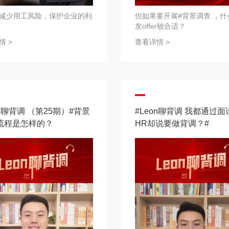
减少用工风险，保护企业的利
但如果要开展#背景调查 ，什
发offer较合适？
情 >
查看详情 >
on聊背调 （第25期）#背景
#Leon聊背调 我都通过
 流程是怎样的？
HR却说要做背调？#