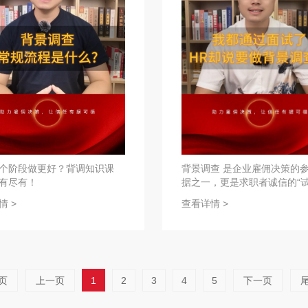
个阶段做更好？背调知识课
背景调查 是企业雇佣决策的
有尽有！
据之一，更是求职者诚信的“
石”。
情 >
查看详情 >
页
上一页
1
2
3
4
5
下一页