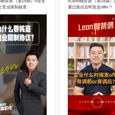
on聊背调 （第29期）#背景
#Leon聊背调 （第28期
 之竞业限制核查
通过面试后即发送offer？